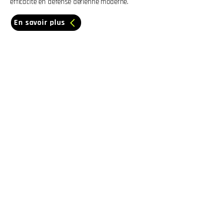
efficacité en défense aérienne moderne.
En savoir plus
+1 (587) 329-7138
contact@northvectordynamics.com